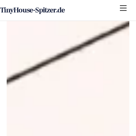
Skip
Me
TinyHouse-Spitzer.de
to
content